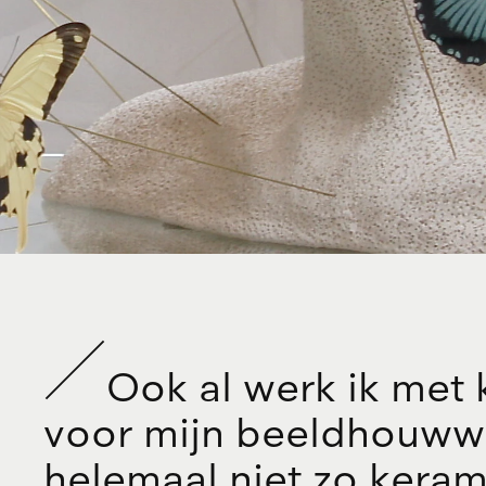
O
o
k
a
l
w
e
r
k
i
k
m
e
t
v
o
o
r
m
i
j
n
b
e
e
l
d
h
o
u
w
w
h
e
l
e
m
a
a
l
n
i
e
t
z
o
k
e
r
a