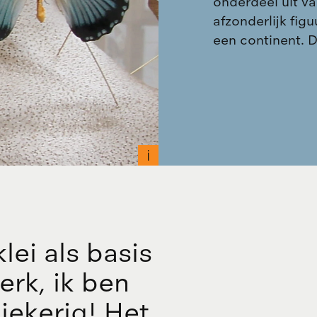
onderdeel uit van
afzonderlijk fig
een continent. 
k
l
e
i
a
l
s
b
a
s
i
s
e
r
k
,
i
k
b
e
n
m
i
e
k
e
r
i
g
!
H
e
t