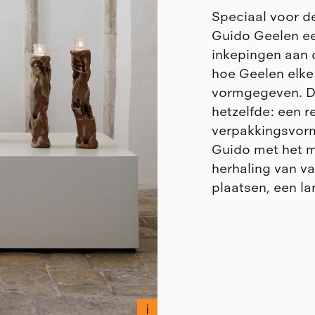
Speciaal voor d
Guido Geelen ee
inkepingen aan d
hoe Geelen elke
vormgegeven. De
hetzelfde: een r
verpakkingsvorm 
Guido met het mo
herhaling van v
plaatsen, een l