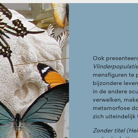
Ook presenteer
Vlinderpopulatie
mensfiguren te p
bijzondere leve
in de andere sc
verwelken, make
metamorfose doo
zich uiteindelij
Zonder titel (He