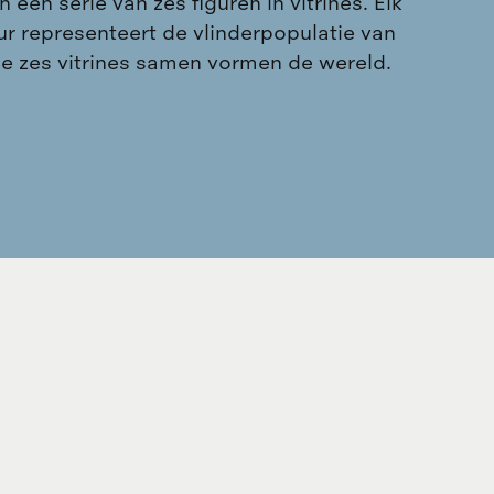
 een serie van zes figuren in vitrines. Elk
uur representeert de vlinderpopulatie van
De zes vitrines samen vormen de wereld.