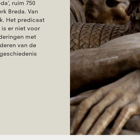
da’, ruim 750
erk Breda. Van
k. Het predicaat
s er niet voor
lderingen met
aderen van de
 geschiedenis
.