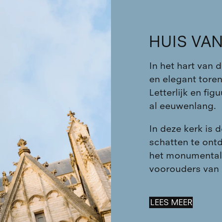
HUIS VA
In het hart van 
en elegant toren
Letterlijk en fi
al eeuwenlang.
In deze kerk is d
schatten te ont
het monumentale
voorouders van o
LEES MEER