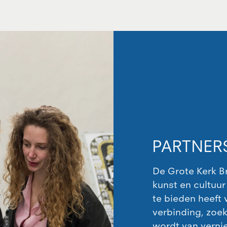
PARTNER
De Grote Kerk B
kunst en cultuur
te bieden heeft 
verbinding, zoe
wordt van verni