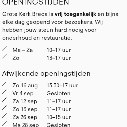
OPENINGSTIJDEN
Grote Kerk Breda is
vrij toegankelijk
en bijna
elke dag geopend voor bezoekers. Wij
hebben
jouw steun
hard nodig voor
onderhoud en restauratie.
Ma – Za
10–17 uur
Zo
13–17 uur
Afwijkende openingstijden
Zo 16 aug
13.30–17 uur
Vr 4 sep
Gesloten
Za 12 sep
11–17 uur
Zo 13 sep
11–17 uur
Za 26 sep
10–15 uur
Ma 28 sep
Gesloten