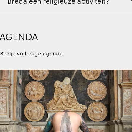
Breda een religieuze activiteit?
AGENDA
Bekijk volledige agenda