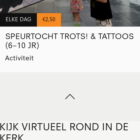
ELKE DAG
€2,50
SPEURTOCHT TROTS! & TATTOOS
(6–10 JR)
Activiteit
KIJK VIRTUEEL ROND IN DE
KERK