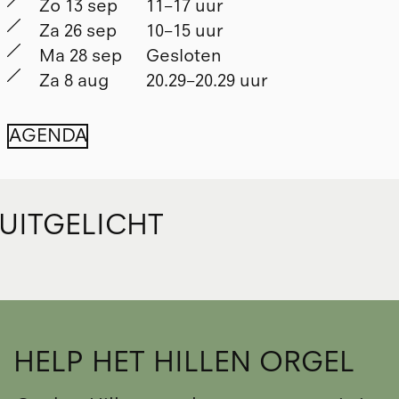
Zo 13 sep
11–17 uur
Za 26 sep
10–15 uur
Ma 28 sep
Gesloten
Za 8 aug
20.29–20.29 uur
AGENDA
UITGELICHT
HELP HET HILLEN ORGEL