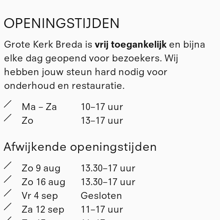
OPENINGSTIJDEN
Grote Kerk Breda is
vrij toegankelijk
en bijna
elke dag geopend voor bezoekers. Wij
hebben
jouw steun
hard nodig voor
onderhoud en restauratie.
Ma – Za
10–17 uur
Zo
13–17 uur
Afwijkende openingstijden
Zo 9 aug
13.30–17 uur
Zo 16 aug
13.30–17 uur
Vr 4 sep
Gesloten
Za 12 sep
11–17 uur