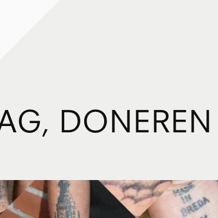
A
G
,
D
O
N
E
R
E
N