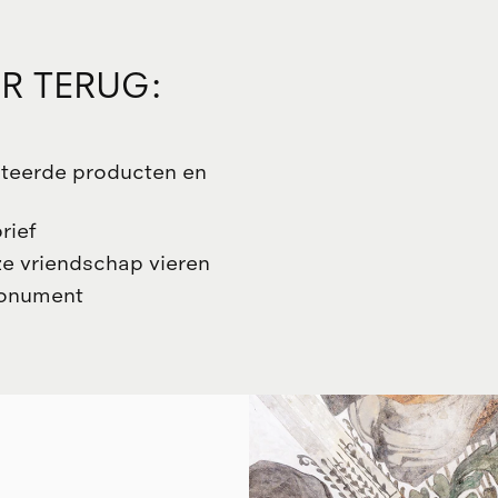
OR TERUG:
cteerde producten en
rief
e vriendschap vieren
 monument