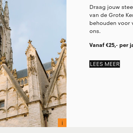
Draag jouw stee
van de Grote Ke
behouden voor 
ons.
Vanaf €25,- per j
LEES MEER