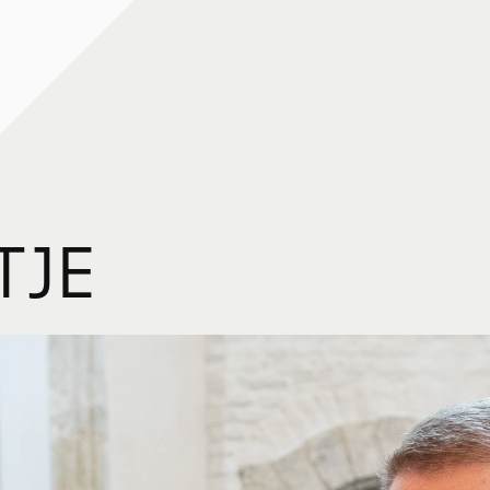
T
J
E