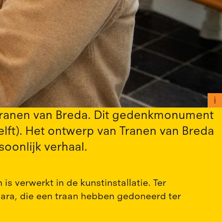
: Tranen van Breda. Dit gedenkmonument
lft). Het ontwerp van Tranen van Breda
soonlijk verhaal.
 verwerkt in de kunstinstallatie. Ter
ara, die een traan hebben gedoneerd ter