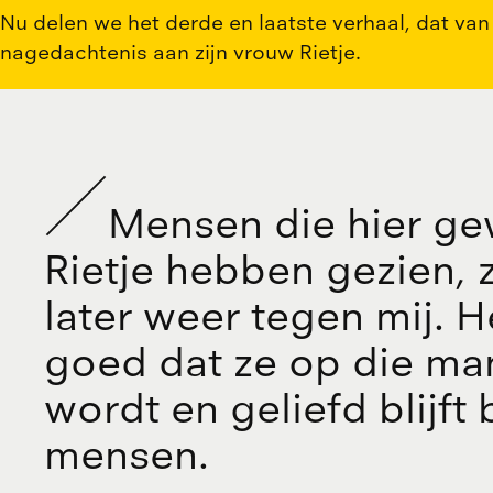
Nu delen we het derde en laatste verhaal, dat van 
nagedachtenis aan zijn vrouw Rietje.
M
e
n
s
e
n
d
i
e
h
i
e
r
g
e
R
i
e
t
j
e
h
e
b
b
e
n
g
e
z
i
e
n
,
l
a
t
e
r
w
e
e
r
t
e
g
e
n
m
i
j
.
H
g
o
e
d
d
a
t
z
e
o
p
d
i
e
m
a
w
o
r
d
t
e
n
g
e
l
i
e
f
d
b
l
i
j
f
t
m
e
n
s
e
n
.