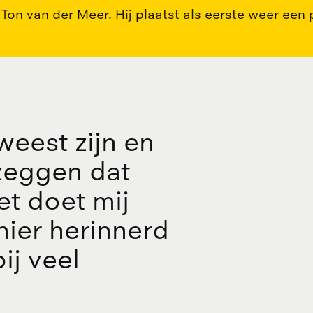
Ton van der Meer. Hij plaatst als eerste weer een 
w
e
e
s
t
z
i
j
n
e
n
z
e
g
g
e
n
d
a
t
e
t
d
o
e
t
m
i
j
n
i
e
r
h
e
r
i
n
n
e
r
d
b
i
j
v
e
e
l