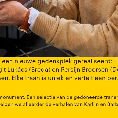
eda een nieuwe gedenkplek gerealiseerd
 Lukács (Breda) en Persijn Broersen (De
n. Elke traan is uniek en vertelt een per
onument. Een selectie van de gedoneerde tranen is
en we al eerder de verhalen van Karlijn en Barb