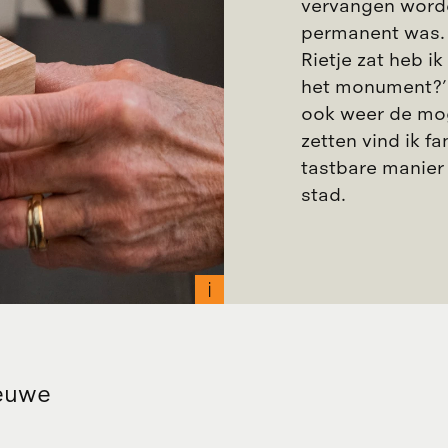
vervangen worde
permanent was. H
Rietje zat heb i
het monument?’ 
ook weer de mog
zetten vind ik f
tastbare manier
stad.
ieuwe