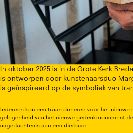
In oktober 2025 is in de Grote Kerk Br
is ontworpen door kunstenaarsduo Margit
is geïnspireerd op de symboliek van trane
Iedereen kon een traan doneren voor het nieuwe m
gelegenheid van het nieuwe gedenkmonument deeld
nagedachtenis aan een dierbare.