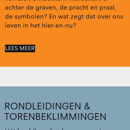
achter de graven, de pracht en praal,
de symbolen? En wat zegt dat over ons
leven in het hier-en-nu?
LEES MEER
RONDLEIDINGEN &
TORENBEKLIMMINGEN